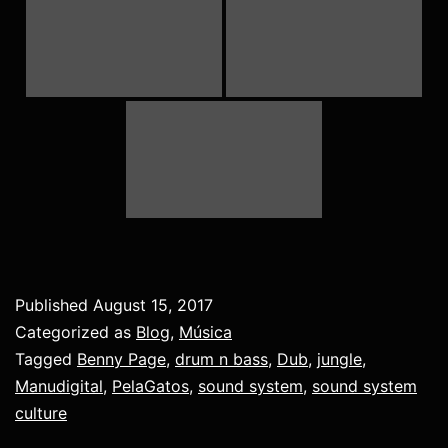
Published
August 15, 2017
Categorized as
Blog
,
Música
Tagged
Benny Page
,
drum n bass
,
Dub
,
jungle
,
Manudigital
,
PelaGatos
,
sound system
,
sound system
culture