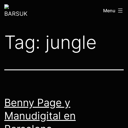
Skip
BARSUK
Menu
to
content
Tag:
jungle
Benny Page y
Manudigital en