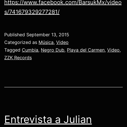
https://www.facebook.com/BarsukMx/video
s/741679329277281/
Published
September 13, 2015
Categorized as
Música
,
Video
Tagged
Cumbia
,
Negro Dub
,
Playa del Carmen
,
Video
,
ZZK Records
Entrevista a Julian