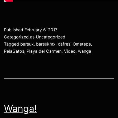
Published
February 6, 2017
Categorized as
Uncategorized
Tagged
barsuk
,
barsukmx
,
cafres
,
Ometepe
,
PelaGatos
,
Playa del Carmen
,
Video
,
wanga
Wanga!