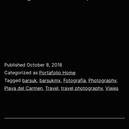
Published
October 8, 2018
Categorized as
Portafolio Home
Tagged
barsuk
,
barsukmx
,
Fotografía
,
Photography
,
Playa del Carmen
,
Travel
,
travel photography
,
Viajes